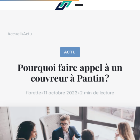
Accueil
›
Actu
ACTU
Pourquoi faire appel à un
couvreur à Pantin ?
florette
•
11 octobre 2023
•
2 min de lecture