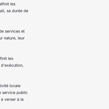
finit les
ail, sa durée de
de services et
r nature, leur
init les
 d'exécution,
ivité locale
n service public
à verser à la