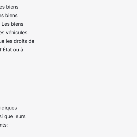
les biens
es biens
. Les biens
es véhicules.
ue les droits de
l'État ou à
ridiques
si que leurs
nts: