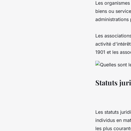
Les organismes p
biens ou services
administrations 
Les association
activité d'intér
1901 et les asso
Statuts ju
Les statuts juri
individus en mat
les plus courants