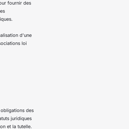
our fournir des
les
iques.
alisation d'une
ociations loi
 obligations des
atuts juridiques
n et la tutelle.