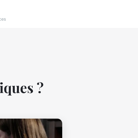
ces
diques ?