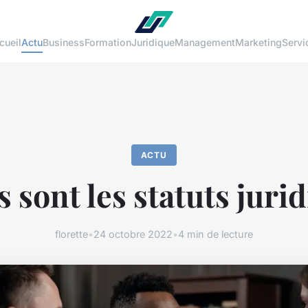
cueil
Actu
Business
Formation
Juridique
Management
Marketing
Servi
ACTU
 sont les statuts juri
florette
•
24 octobre 2022
•
4 min de lecture