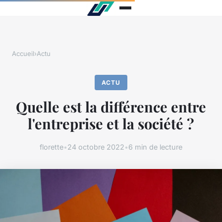
Accueil
›
Actu
ACTU
Quelle est la différence entre
l'entreprise et la société ?
florette
•
24 octobre 2022
•
6 min de lecture