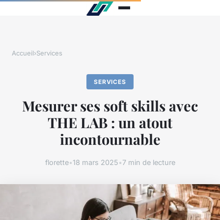
Accueil
›
Services
SERVICES
Mesurer ses soft skills avec
THE LAB : un atout
incontournable
florette
•
18 mars 2025
•
7 min de lecture