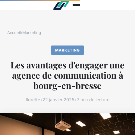
Accueil
›
Marketing
MARKETING
Les avantages d'engager une
agence de communication à
bourg-en-bresse
florette
•
22 janvier 2025
•
7 min de lecture